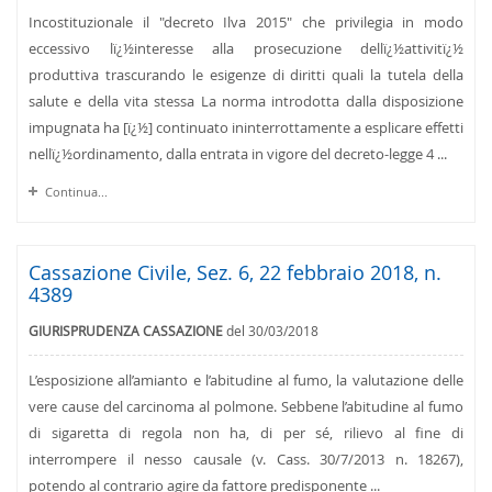
Incostituzionale il "decreto Ilva 2015" che privilegia in modo
eccessivo lï¿½interesse alla prosecuzione dellï¿½attivitï¿½
produttiva trascurando le esigenze di diritti quali la tutela della
salute e della vita stessa La norma introdotta dalla disposizione
impugnata ha [ï¿½] continuato ininterrottamente a esplicare effetti
nellï¿½ordinamento, dalla entrata in vigore del decreto-legge 4 ...
Continua...
Cassazione Civile, Sez. 6, 22 febbraio 2018, n.
4389
GIURISPRUDENZA CASSAZIONE
del 30/03/2018
L’esposizione all’amianto e l’abitudine al fumo, la valutazione delle
vere cause del carcinoma al polmone. Sebbene l’abitudine al fumo
di sigaretta di regola non ha, di per sé, rilievo al fine di
interrompere il nesso causale (v. Cass. 30/7/2013 n. 18267),
potendo al contrario agire da fattore predisponente ...