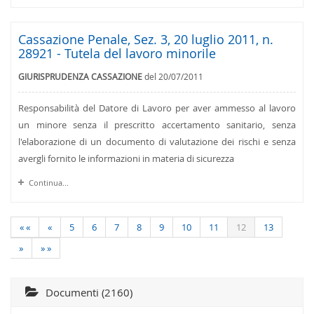
Cassazione Penale, Sez. 3, 20 luglio 2011, n.
28921 - Tutela del lavoro minorile
GIURISPRUDENZA CASSAZIONE
del 20/07/2011
Responsabilità del Datore di Lavoro per aver ammesso al lavoro
un minore senza il prescritto accertamento sanitario, senza
l'elaborazione di un documento di valutazione dei rischi e senza
avergli fornito le informazioni in materia di sicurezza
Continua...
« «
«
5
6
7
8
9
10
11
12
13
»
» »
Documenti (2160)